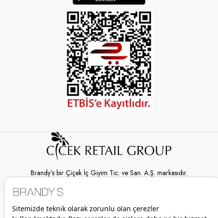
Brandy’s bir Çiçek İç Giyim Tic. ve San. A.Ş. markasıdır.
© 2026 Brandy’s | Her hakkı saklıdır.