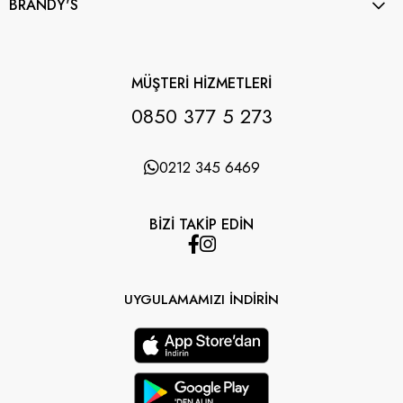
BRANDY'S
MÜŞTERİ HİZMETLERİ
0850 377 5 273
0212 345 6469
BİZİ TAKİP EDİN
UYGULAMAMIZI İNDİRİN