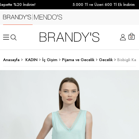
epette %20 İndirim!
5.000 Tl ve Üzeri 600 Tl Ek İndirim
Anasayfa
KADIN
İç Giyim
Pijama ve Gecelik
Gecelik
Bisbigli Ka