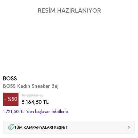
BOSS
BOSS Kadın Sneaker Bej
10.329,00 TL
%
50
5.164,50 TL
1.721,50 TL
İndirim
`den başlayan taksitlerle
TÜM KAMPANYALARI KEŞFET