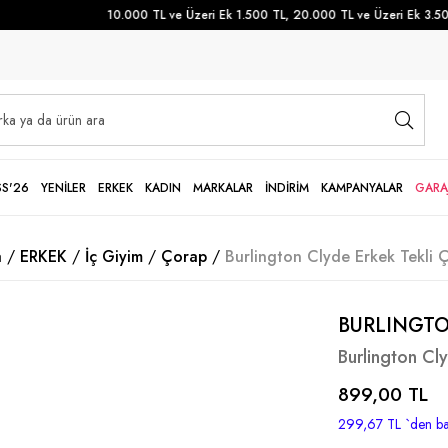
10.000 TL ve Üzeri Ek 1.500 TL, 20.000 TL ve Üzeri Ek 3.500 
SS'26
YENİLER
ERKEK
KADIN
MARKALAR
İNDİRİM
KAMPANYALAR
GARA
a
ERKEK
İç Giyim
Çorap
Burlington Clyde Erkek Tekli 
BURLINGT
Burlington Cl
899,00 TL
299,67 TL
`den ba