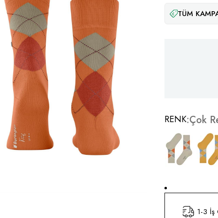
TÜM KAMPA
RENK
Çok Re
1-3 İş