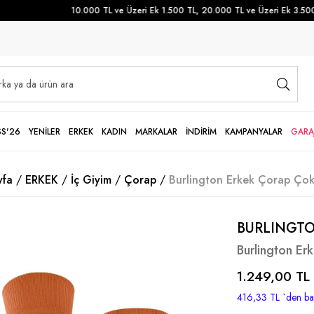
10.000 TL ve Üzeri Ek 1.500 TL, 20.000 TL ve Üzeri Ek 3.500 TL
SS'26
YENİLER
ERKEK
KADIN
MARKALAR
İNDİRİM
KAMPANYALAR
GARA
yfa
ERKEK
İç Giyim
Çorap
Burlington Erkek Çorap Çok
BURLINGT
Burlington Er
1.249,00 TL
416,33 TL
`den baş