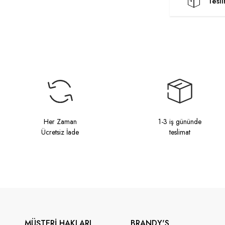
Tesl
Her Zaman
1-3 iş gününde
Ücretsiz İade
teslimat
MÜŞTERİ HAKLARI
BRANDY'S