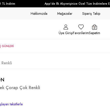
 İndirim
App'de İlk Alışverişinize Özel Tüm İndirimlere Ek 
Hakkımızda
Mağazalar
Sipariş Takip
Üye Girişi
Favorilerim
Sepetim
J GÜNLERİ
 Renkli
ON
kek Çorap Çok Renkli
layan taksitlerle