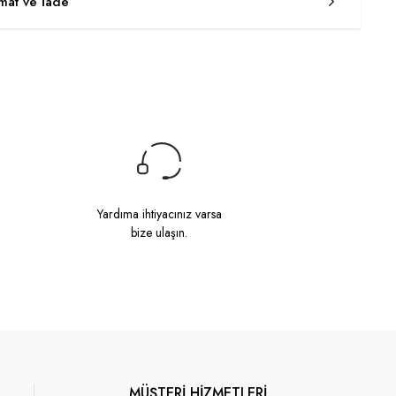
imat ve İade
Yardıma ihtiyacınız varsa
bize ulaşın.
MÜŞTERİ HİZMETLERİ