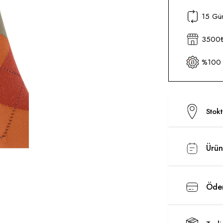
15 Gün
3500₺ 
%100 O
Stok
Ürün
Ödem