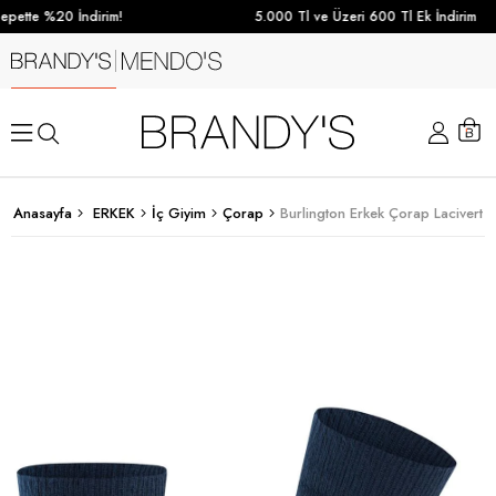
pette %20 İndirim!
5.000 Tl ve Üzeri 600 Tl Ek İndirim
Anasayfa
ERKEK
İç Giyim
Çorap
Burlington Erkek Çorap Lacivert