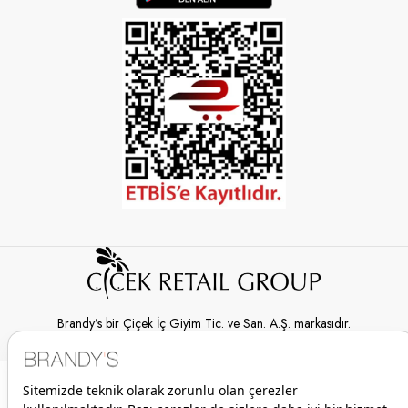
Brandy’s bir Çiçek İç Giyim Tic. ve San. A.Ş. markasıdır.
© 2026 Brandy’s | Her hakkı saklıdır.