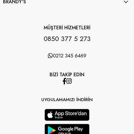
BRANDY'S
MÜŞTERİ HİZMETLERİ
0850 377 5 273
0212 345 6469
BİZİ TAKİP EDİN
UYGULAMAMIZI İNDİRİN