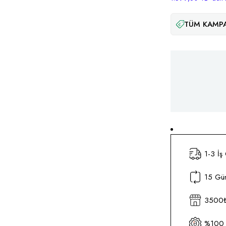
TÜM KAMPA
1-3 İş
15 Gün
3500₺ 
%100 O