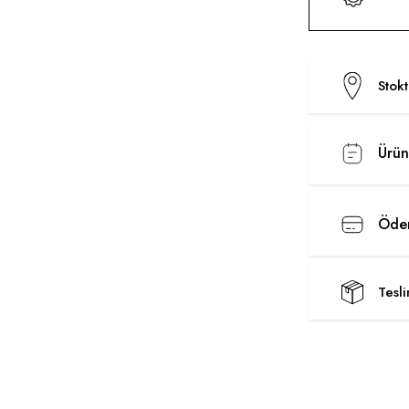
Stok
Ürün
Ödem
Tesl