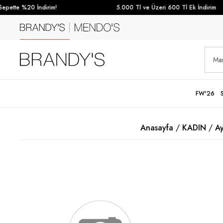
pette %20 İndirim!
5.000 Tl ve Üzeri 600 Tl Ek İndirim
FW'26
Anasayfa
KADIN
A