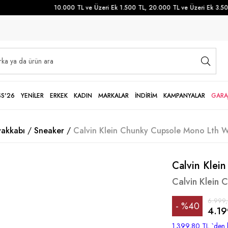
10.000 TL ve Üzeri Ek 1.500 TL, 20.000 TL ve Üzeri Ek 3.500 
SS'26
YENİLER
ERKEK
KADIN
MARKALAR
İNDİRİM
KAMPANYALAR
GARA
yakkabı
Sneaker
Calvin Klein Chunky Cupsole Mono Lth W
Calvin Klein
Calvin Klein
6.999
%
40
4.19
İndirim
1.399,80 TL
`den 