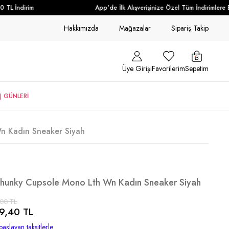
TL İndirim
App'de İlk Alışverişinize Özel Tüm İndirimlere Ek
Hakkımızda
Mağazalar
Sipariş Takip
Üye Girişi
Favorilerim
Sepetim
J GÜNLERİ
n Kadın Sneaker Siyah
 Chunky Cupsole Mono Lth Wn Kadın Sneaker Siyah
,00 TL
9,40 TL
başlayan taksitlerle