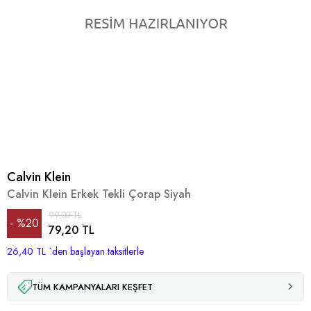
Calvin Klein
Calvin Klein Erkek Tekli Çorap Siyah
99,00 TL
%
20
79,20 TL
26,40 TL
İndirim
`den başlayan taksitlerle
TÜM KAMPANYALARI KEŞFET