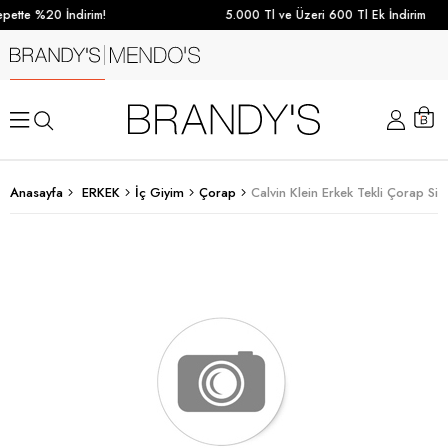
pette %20 İndirim!
5.000 Tl ve Üzeri 600 Tl Ek İndirim
Anasayfa
ERKEK
İç Giyim
Çorap
Calvin Klein Erkek Tekli Çorap Siy