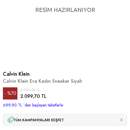
Calvin Klein
Calvin Klein Eva Kadın Sneaker Siyah
6.999,00 TL
%
70
2.099,70 TL
699,90 TL
İndirim
`den başlayan taksitlerle
TÜM KAMPANYALARI KEŞFET