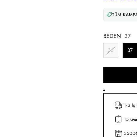
TÜM KAMPA
BEDEN
37
36
37
1-3 İş
15 Gün
3500₺ 