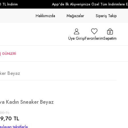
L İndirim
App'de İlk Alışverişinize Özel Tüm İndirimlere Ek 
Hakkımızda
Mağazalar
Sipariş Takip
Üye Girişi
Favorilerim
Sepetim
J GÜNLERİ
aker Beyaz
Eva Kadın Sneaker Beyaz
,00 TL
9,70 TL
şlayan taksitlerle