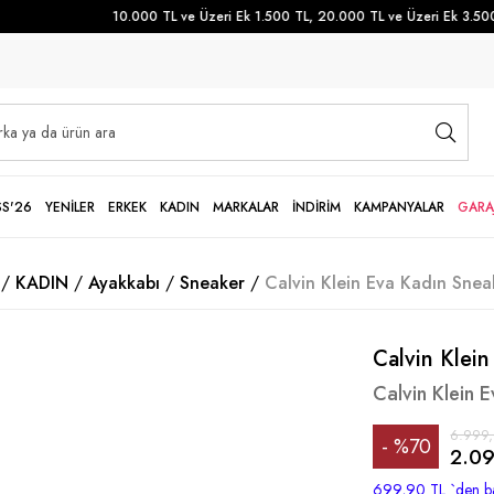
10.000 TL ve Üzeri Ek 1.500 TL, 20.000 TL ve Üzeri Ek 3.500 T
SS'26
YENİLER
ERKEK
KADIN
MARKALAR
İNDİRİM
KAMPANYALAR
GARA
KADIN
Ayakkabı
Sneaker
Calvin Klein Eva Kadın Sne
Calvin Klein
Calvin Klein 
6.999
%
70
2.09
İndirim
699,90 TL
`den ba