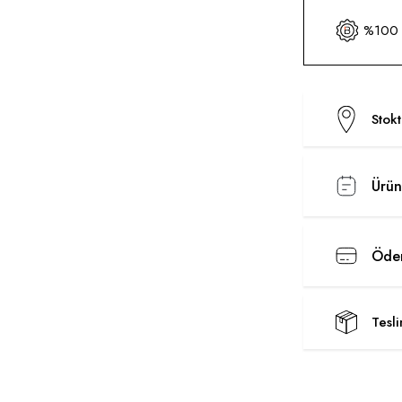
%100 O
Stok
Ürün
Ödem
Tesl