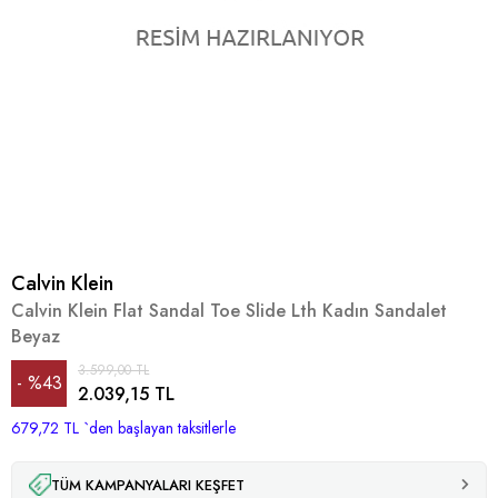
Calvin Klein
Calvin Klein Flat Sandal Toe Slide Lth Kadın Sandalet
Beyaz
3.599,00 TL
%
43
2.039,15 TL
679,72 TL
İndirim
`den başlayan taksitlerle
TÜM KAMPANYALARI KEŞFET