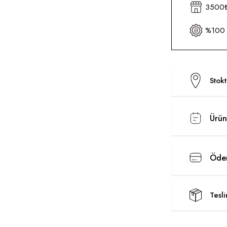
3500₺ 
%100 O
Stok
Ürün
Ödem
Tesl