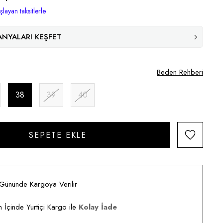
layan taksitlerle
NYALARI KEŞFET
Beden Rehberi
38
39
40
 Gününde Kargoya Verilir
 İçinde Yurtiçi Kargo ile
Kolay İade