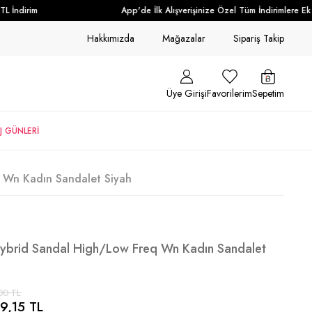
İndirim
App'de İlk Alışverişinize Özel Tüm İndirimlere Ek +
Hakkımızda
Mağazalar
Sipariş Takip
Üye Girişi
Favorilerim
Sepetim
J GÜNLERİ
q Wn Kadın Sandalet Siyah
 Hybrid Sandal High/Low Freq Wn Kadın Sandalet
00 TL
9,15 TL