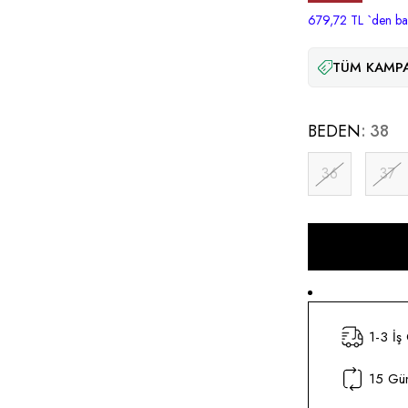
İndirim
679,72 TL
`den baş
TÜM KAMPA
BEDEN
38
36
37
1-3 İş
15 Gün