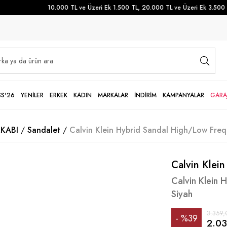
10.000 TL ve Üzeri Ek 1.500 TL, 20.000 TL ve Üzeri Ek 3.500 TL 
SS'26
YENİLER
ERKEK
KADIN
MARKALAR
İNDİRİM
KAMPANYALAR
GARA
KABI
Sandalet
Calvin Klein Hybrid Sandal High/Low Fre
Calvin Klein
Calvin Klein
Siyah
3.359,
%
39
2.03