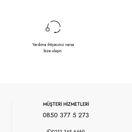
Yardıma ihtiyacınız varsa
bize ulaşın.
MÜŞTERİ HİZMETLERİ
0850 377 5 273
0212 345 6469