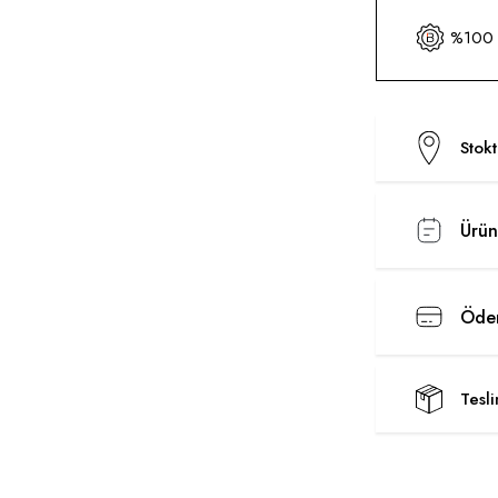
%100 O
Stok
Ürün
Ödem
Tesl