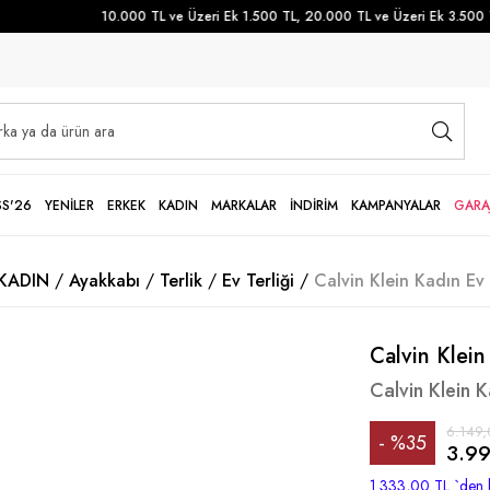
10.000 TL ve Üzeri Ek 1.500 TL, 20.000 TL ve Üzeri Ek 3.500 TL 
SS'26
YENİLER
ERKEK
KADIN
MARKALAR
İNDİRİM
KAMPANYALAR
GARA
KADIN
Ayakkabı
Terlik
Ev Terliği
Calvin Klein Kadın Ev 
Calvin Klein
Calvin Klein K
6.149,
%
35
3.99
İndirim
1.333,00 TL
`den 