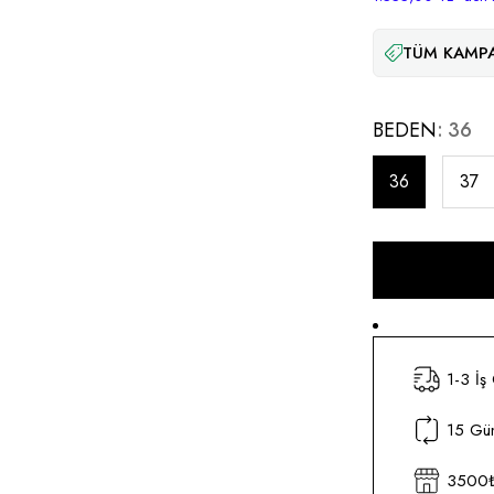
TÜM KAMPA
BEDEN
36
36
37
1-3 İş
15 Gün
3500₺ 