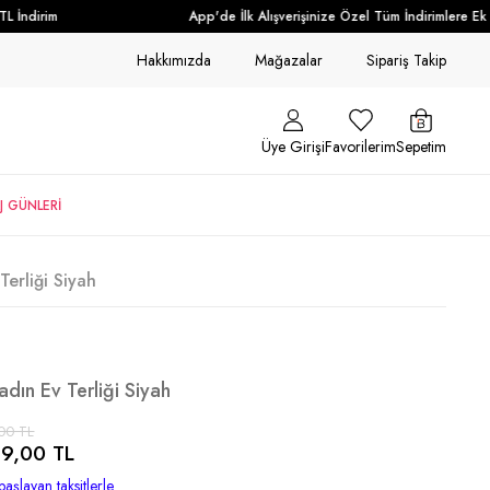
İndirim
App'de İlk Alışverişinize Özel Tüm İndirimlere Ek +
Hakkımızda
Mağazalar
Sipariş Takip
Üye Girişi
Favorilerim
Sepetim
J GÜNLERİ
Terliği Siyah
adın Ev Terliği Siyah
00 TL
9,00 TL
başlayan taksitlerle