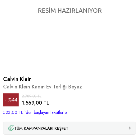
Calvin Klein
Calvin Klein Kadın Ev Terliği Beyaz
2.789,00 TL
%
44
1.569,00 TL
523,00 TL
İndirim
`den başlayan taksitlerle
TÜM KAMPANYALARI KEŞFET