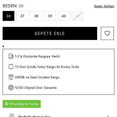
BEDEN
36
Beden Rehberi
36
37
38
39
40
41
1-3 İş Gününde Kargoya Verilir
15 Gün İçinde Yurtiçi Kargo ile
Kolay İade
3500₺ ve Üzeri Ücretsiz Kargo
%100 Orijinal Ürün Garantisi
WhatsApp