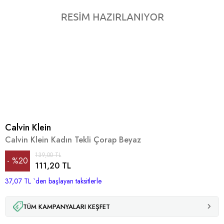
Calvin Klein
Calvin Klein Kadın Tekli Çorap Beyaz
139,00 TL
%
20
111,20 TL
37,07 TL
İndirim
`den başlayan taksitlerle
TÜM KAMPANYALARI KEŞFET