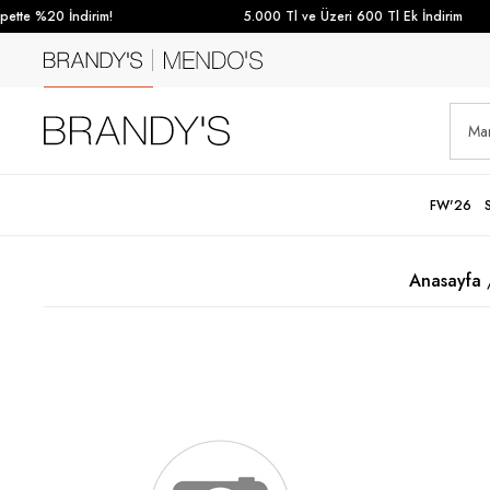
tte %20 İndirim!
5.000 Tl ve Üzeri 600 Tl Ek İndirim
FW'26
Anasayfa