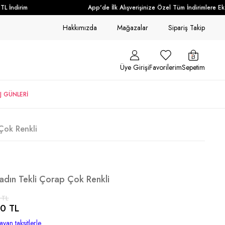
 İndirim
App'de İlk Alışverişinize Özel Tüm İndirimlere Ek +
Hakkımızda
Mağazalar
Sipariş Takip
Üye Girişi
Favorilerim
Sepetim
J GÜNLERİ
Çok Renkli
Kadın Tekli Çorap Çok Renkli
 TL
0 TL
ayan taksitlerle