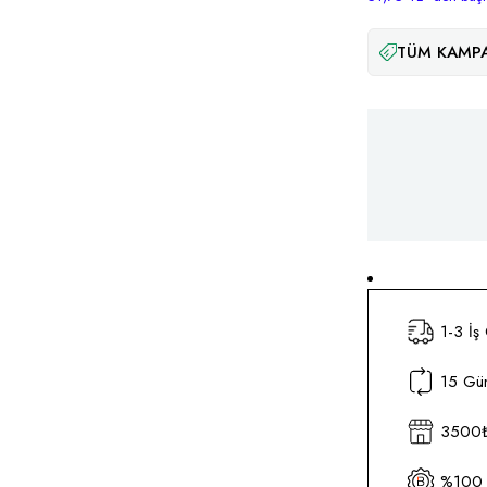
TÜM KAMPA
1-3 İş
15 Gün
3500₺ 
%100 O