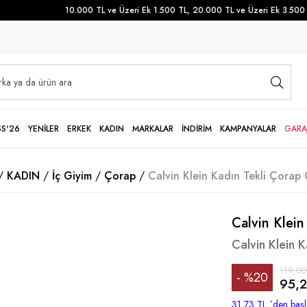
10.000 TL ve Üzeri Ek 1.500 TL, 20.000 TL ve Üzeri Ek 3.500 TL
SS'26
YENİLER
ERKEK
KADIN
MARKALAR
İNDİRİM
KAMPANYALAR
GARA
KADIN
İç Giyim
Çorap
Calvin Klein Kadın Tekli Çorap 
Calvin Klein
Calvin Klein 
119,00
%
20
95,2
İndirim
31,73 TL
`den başl