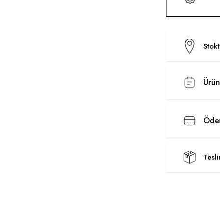
Stok
Ürün
Ödem
Tesl