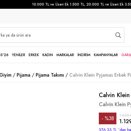
10.000 TL ve Üzeri Ek 1.500 TL, 20.000 TL ve Üzeri Ek 3.500 
SS'26
YENİLER
ERKEK
KADIN
MARKALAR
İNDİRİM
KAMPANYALAR
GARA
 Giyim
Pijama
Pijama Takımı
Calvin Klein Pyjamas Erkek P
Calvin Klein
Calvin Klein 
1.809,
%
38
1.12
İndirim
376,33 TL
`den ba