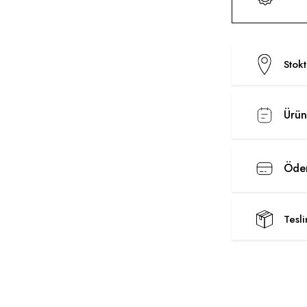
Stok
Ürün
Ödem
Tesl