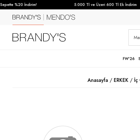
pette %20 İndirim!
5.000 Tl ve Üzeri 600 Tl Ek İndirim
FW'26
Anasayfa
ERKEK
İç