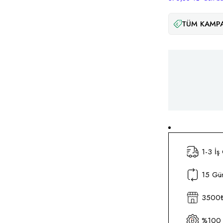
TÜM KAMPA
1-3 İş
15 Gün
3500₺ 
%100 O