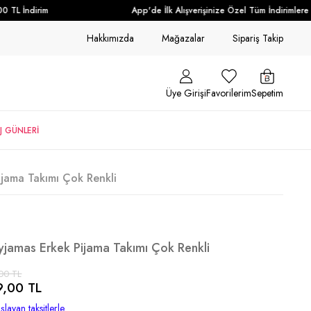
TL İndirim
App'de İlk Alışverişinize Özel Tüm İndirimlere Ek
Hakkımızda
Mağazalar
Sipariş Takip
Üye Girişi
Favorilerim
Sepetim
J GÜNLERİ
ijama Takımı Çok Renkli
Pyjamas Erkek Pijama Takımı Çok Renkli
00 TL
9,00 TL
şlayan taksitlerle