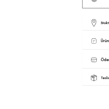
Stok
Ürün
Ödem
Tesl