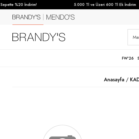
epette %20 İndirim!
5.000 Tl ve Üzeri 600 Tl Ek İndirim
FW'26
Anasayfa
KAD