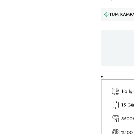
TÜM KAMPA
1-3 İş
15 Gün
3500₺ 
%100 O