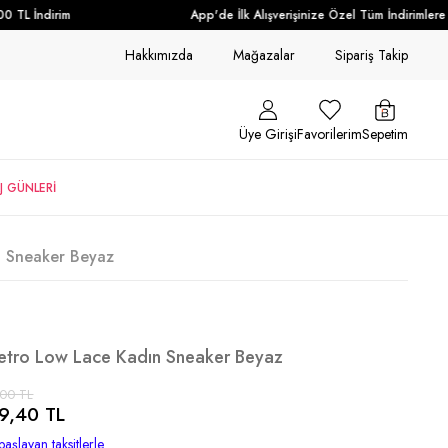
TL İndirim
App'de İlk Alışverişinize Özel Tüm İndirimlere E
Hakkımızda
Mağazalar
Sipariş Takip
Üye Girişi
Favorilerim
Sepetim
J GÜNLERİ
n Sneaker Beyaz
Retro Low Lace Kadın Sneaker Beyaz
,00 TL
9,40 TL
başlayan taksitlerle