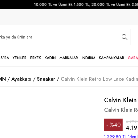
10.000 TL ve Üzeri Ek 1.500 TL, 20.000 TL ve Üzeri Ek 3.500 
SS'26
YENİLER
ERKEK
KADIN
MARKALAR
İNDİRİM
KAMPANYALAR
GARA
IN
Ayakkabı
Sneaker
Calvin Klein Retro Low Lace Kadı
Calvin Klein
Calvin Klein 
6.999
%
40
4.19
İndirim
1.399,80 TL
`den 