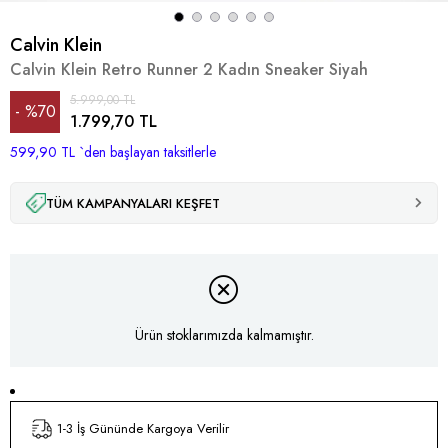
Calvin Klein
Calvin Klein Retro Runner 2 Kadın Sneaker Siyah
5.999,00 TL
%
70
1.799,70 TL
599,90 TL
İndirim
`den başlayan taksitlerle
TÜM KAMPANYALARI KEŞFET
Ürün stoklarımızda kalmamıştır.
1-3 İş Gününde Kargoya Verilir