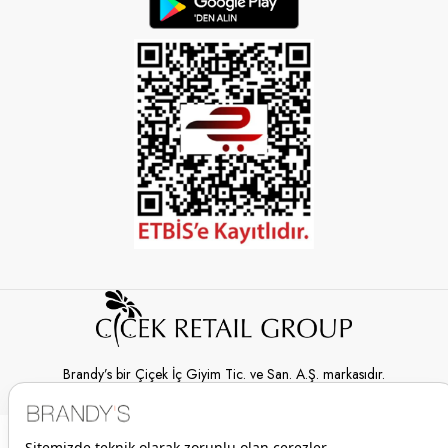
Brandy’s bir Çiçek İç Giyim Tic. ve San. A.Ş. markasıdır.
© 2026 Brandy’s | Her hakkı saklıdır.