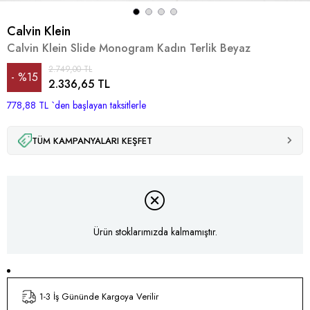
Calvin Klein
Calvin Klein Slide Monogram Kadın Terlik Beyaz
2.749,00 TL
%
15
2.336,65 TL
778,88 TL
İndirim
`den başlayan taksitlerle
TÜM KAMPANYALARI KEŞFET
Ürün stoklarımızda kalmamıştır.
1-3 İş Gününde Kargoya Verilir