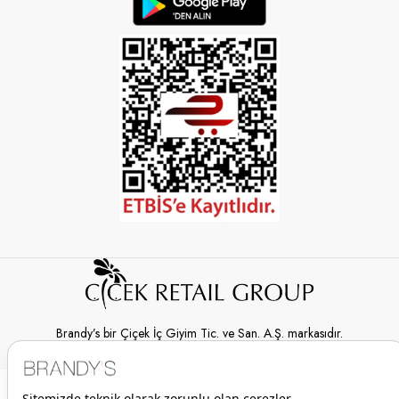
Brandy’s bir Çiçek İç Giyim Tic. ve San. A.Ş. markasıdır.
© 2026 Brandy’s | Her hakkı saklıdır.