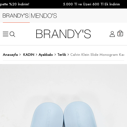
ette %20 İndirim!
5.000 Tl ve Üzeri 600 Tl Ek İndirim
Anasayfa
KADIN
Ayakkabı
Terlik
Calvin Klein Slide Monogram Kadın