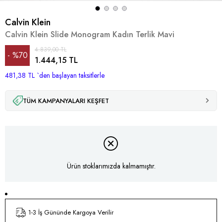
Calvin Klein
Calvin Klein Slide Monogram Kadın Terlik Mavi
4.839,00 TL
%
70
1.444,15 TL
481,38 TL
İndirim
`den başlayan taksitlerle
TÜM KAMPANYALARI KEŞFET
Ürün stoklarımızda kalmamıştır.
1-3 İş Gününde Kargoya Verilir