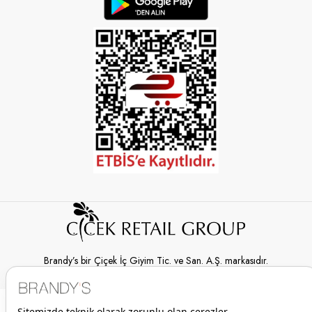
Brandy’s bir Çiçek İç Giyim Tic. ve San. A.Ş. markasıdır.
© 2026 Brandy’s | Her hakkı saklıdır.