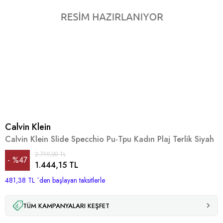
Calvin Klein
Calvin Klein Slide Specchio Pu-Tpu Kadın Plaj Terlik Siyah
2.719,00 TL
%
47
1.444,15 TL
481,38 TL
İndirim
`den başlayan taksitlerle
TÜM KAMPANYALARI KEŞFET