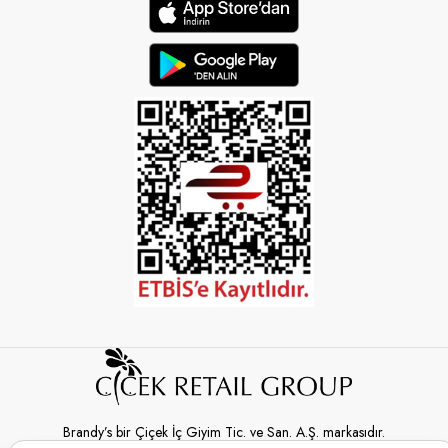
Brandy’s bir Çiçek İç Giyim Tic. ve San. A.Ş. markasıdır.