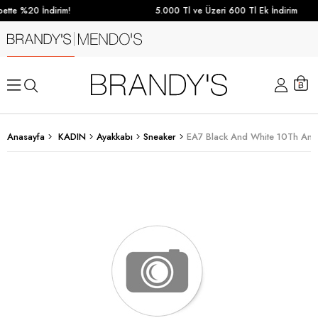
ette %20 İndirim!
5.000 Tl ve Üzeri 600 Tl Ek İndirim
Anasayfa
KADIN
Ayakkabı
Sneaker
EA7 Black And White 10Th Anni