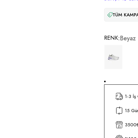
TÜM KAMPA
RENK
Beyaz
1-3 İş
15 Gün
3500₺ 