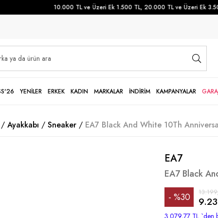
10.000 TL ve Üzeri Ek 1.500 TL, 20.000 TL ve Üzeri Ek 3.500
SS'26
YENİLER
ERKEK
KADIN
MARKALAR
İNDİRİM
KAMPANYALAR
GARA
Ayakkabı
Sneaker
EA7 Black And White 10Th Anniversa
EA7
EA7 Black An
13.199
%
30
9.23
İndirim
3.079,77 TL
`den b