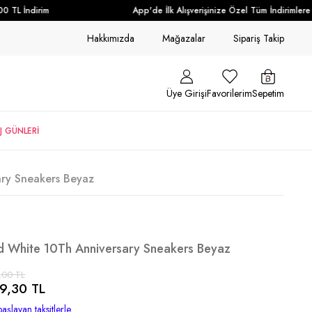
 TL İndirim
App'de İlk Alışverişinize Özel Tüm İndirimlere E
Hakkımızda
Mağazalar
Sipariş Takip
Üye Girişi
Favorilerim
Sepetim
J GÜNLERİ
ry Sneakers Beyaz
d White 10Th Anniversary Sneakers Beyaz
,00 TL
9,30 TL
aşlayan taksitlerle