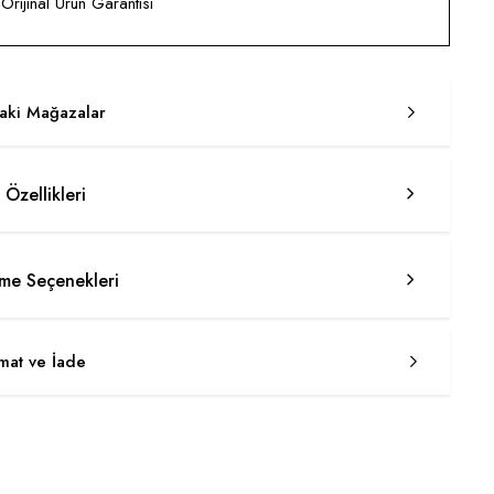
rijinal Ürün Garantisi
taki Mağazalar
 Özellikleri
e Seçenekleri
imat ve İade