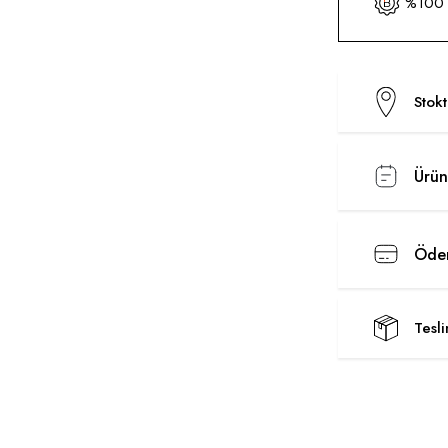
%100 O
Stok
Ürün
Ödem
Tesl