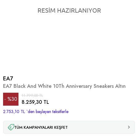
EA7
EA7 Black And White 10Th Anniversary Sneakers Altın
11.799,00 TL
%
30
8.259,30 TL
2.753,10 TL
İndirim
`den başlayan taksitlerle
TÜM KAMPANYALARI KEŞFET