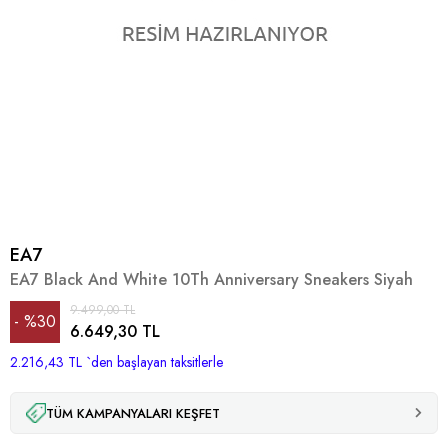
EA7
EA7 Black And White 10Th Anniversary Sneakers Siyah
9.499,00 TL
%
30
6.649,30 TL
2.216,43 TL
İndirim
`den başlayan taksitlerle
TÜM KAMPANYALARI KEŞFET