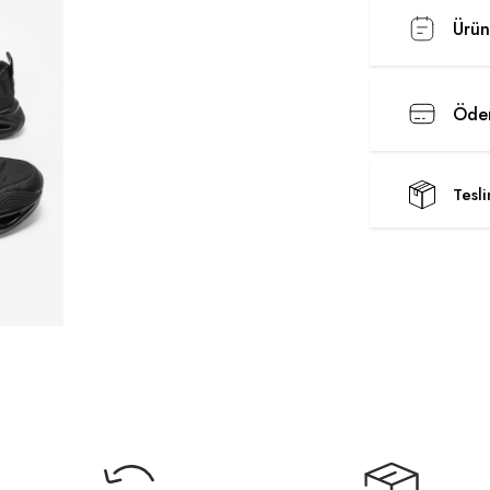
Ürün
Ödem
Tesl