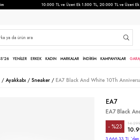
m
10.000 TL ve Üzeri Ek 1.500 TL, 20.000 TL ve Üzeri Ek 3
SS'26
YENİLER
ERKEK
KADIN
MARKALAR
İNDİRİM
KAMPANYALAR
GARA
Ayakkabı
Sneaker
EA7 Black And White 10Th Anniversa
EA7
EA7 Black An
14.299
%
23
10.9
İndirim
3.666,33 TL
`den 