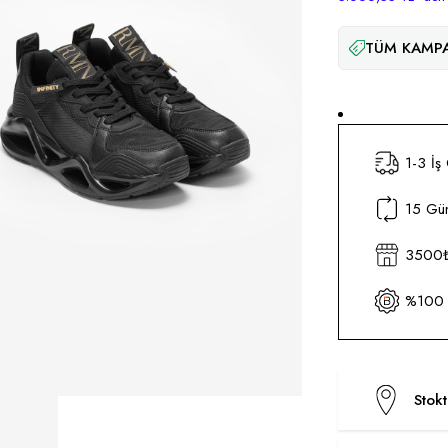
TÜM KAMPA
1-3 İş
15 Gün
3500₺ 
%100 O
Stok