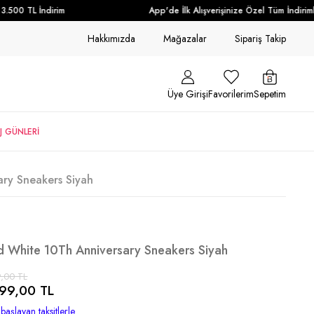
.500 TL İndirim
App'de İlk Alışverişinize Özel Tüm İndirimle
Hakkımızda
Mağazalar
Sipariş Takip
Üye Girişi
Favorilerim
Sepetim
J GÜNLERİ
ry Sneakers Siyah
d White 10Th Anniversary Sneakers Siyah
,00 TL
99,00 TL
başlayan taksitlerle