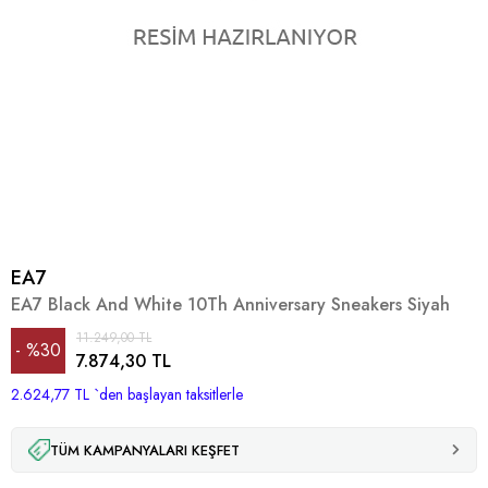
EA7
EA7 Black And White 10Th Anniversary Sneakers Siyah
11.249,00 TL
%
30
7.874,30 TL
2.624,77 TL
İndirim
`den başlayan taksitlerle
TÜM KAMPANYALARI KEŞFET