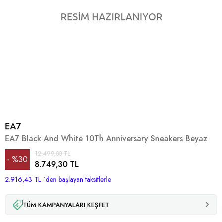
EA7
EA7 Black And White 10Th Anniversary Sneakers Beyaz
12.499,00 TL
%
30
8.749,30 TL
2.916,43 TL
İndirim
`den başlayan taksitlerle
TÜM KAMPANYALARI KEŞFET