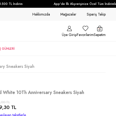
500 TL İndirim
App'de İlk Alışverişinize Özel Tüm İndirimler
Hakkımızda
Mağazalar
Sipariş Takip
Üye Girişi
Favorilerim
Sepetim
J GÜNLERİ
ry Sneakers Siyah
d White 10Th Anniversary Sneakers Siyah
,00 TL
9,30 TL
aşlayan taksitlerle