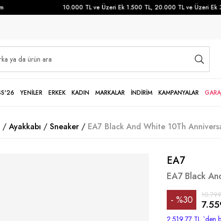
10.000 TL ve Üzeri Ek 1.500 TL, 20.000 TL ve Üzeri Ek 3.
SS'26
YENİLER
ERKEK
KADIN
MARKALAR
İNDİRİM
KAMPANYALAR
GARA
Ayakkabı
Sneaker
EA7 Black And White 10Th Anniversa
EA7
EA7 Black An
10.799
%
30
7.55
İndirim
2.519,77 TL
`den b