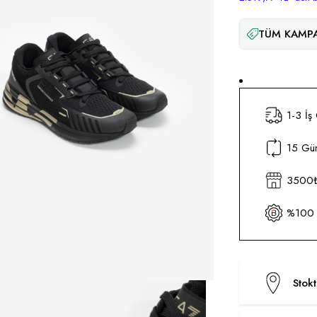
TÜM KAMPA
1-3 İş
15 Gün
3500₺ 
%100 O
Stok