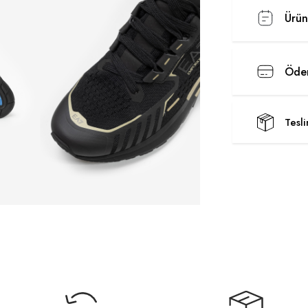
Ürün
Ödem
Tesl