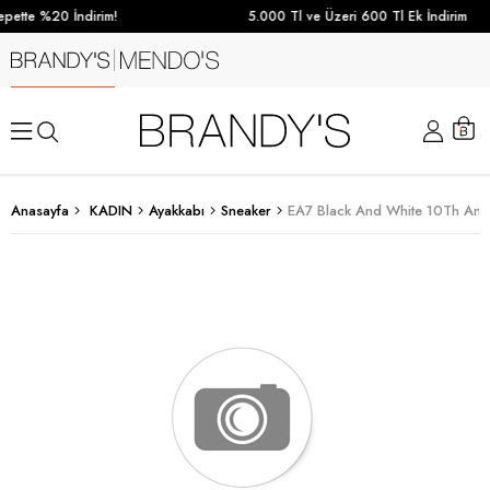
pette %20 İndirim!
5.000 Tl ve Üzeri 600 Tl Ek İndirim
Anasayfa
KADIN
Ayakkabı
Sneaker
EA7 Black And White 10Th Anni