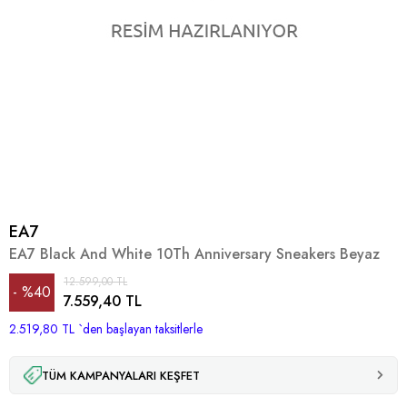
EA7
EA7 Black And White 10Th Anniversary Sneakers Beyaz
12.599,00 TL
%
40
7.559,40 TL
2.519,80 TL
İndirim
`den başlayan taksitlerle
TÜM KAMPANYALARI KEŞFET