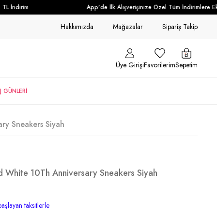
 İndirim
App'de İlk Alışverişinize Özel Tüm İndirimlere Ek 
Hakkımızda
Mağazalar
Sipariş Takip
Üye Girişi
Favorilerim
Sepetim
J GÜNLERİ
ry Sneakers Siyah
d White 10Th Anniversary Sneakers Siyah
aşlayan taksitlerle