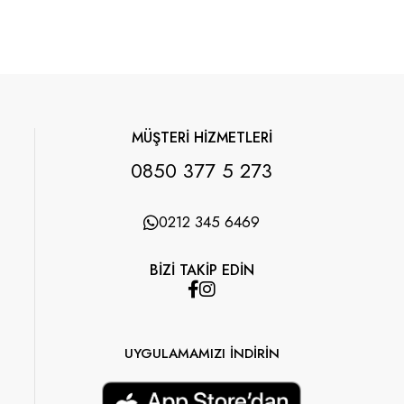
MÜŞTERİ HİZMETLERİ
0850 377 5 273
0212 345 6469
BİZİ TAKİP EDİN
UYGULAMAMIZI İNDİRİN