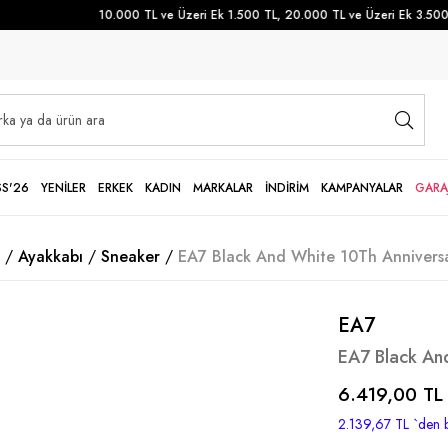
10.000 TL ve Üzeri Ek 1.500 TL, 20.000 TL ve Üzeri Ek 3.500 TL
SS'26
YENİLER
ERKEK
KADIN
MARKALAR
İNDİRİM
KAMPANYALAR
GARA
Ayakkabı
Sneaker
EA7 Black And White 10Th Anniversa
EA7
EA7 Black An
6.419,00 TL
2.139,67 TL
`den b