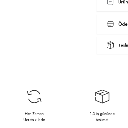
Ürün
Ödem
Tesl
Her Zaman
1-3 iş gününde
Ücretsiz İade
teslimat