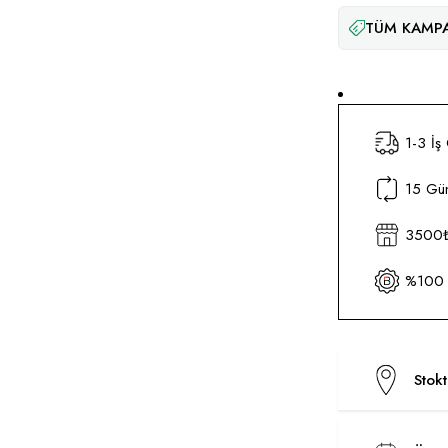
TÜM KAMPA
1-3 İş
15 Gün
3500₺ 
%100 O
Stok