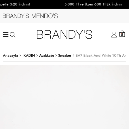
ette %20 İndirim!
5.000 Tl ve Üzeri 600 Tl Ek İndirim
Anasayfa
KADIN
Ayakkabı
Sneaker
EA7 Black And White 10Th Anni