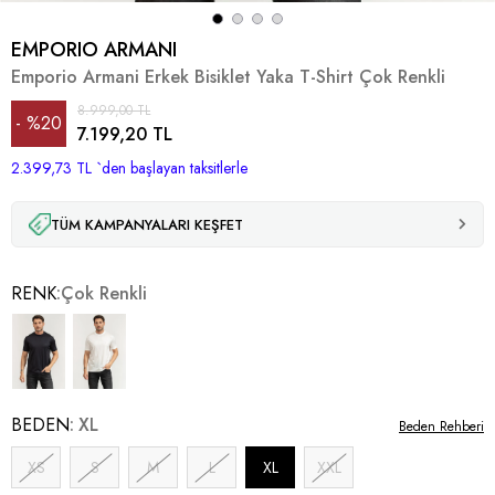
EMPORIO ARMANI
Emporio Armani Erkek Bisiklet Yaka T-Shirt Çok Renkli
8.999,00 TL
%
20
7.199,20 TL
2.399,73 TL
İndirim
`den başlayan taksitlerle
TÜM KAMPANYALARI KEŞFET
RENK
Çok Renkli
BEDEN
XL
Beden Rehberi
XS
S
M
L
XL
XXL