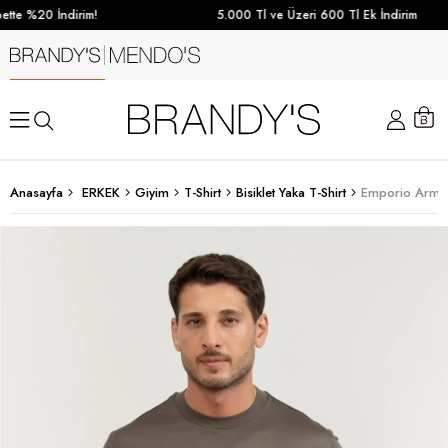
tte %20 İndirim!
5.000 Tl ve Üzeri 600 Tl Ek İndirim
Anasayfa
ERKEK
Giyim
T-Shirt
Bisiklet Yaka T-Shirt
Emporio Armani