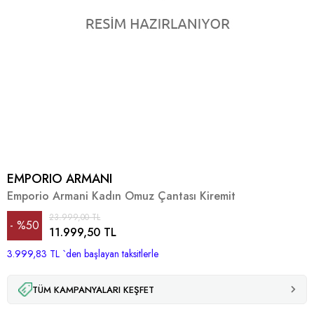
EMPORIO ARMANI
Emporio Armani Kadın Omuz Çantası Kiremit
23.999,00 TL
%
50
11.999,50 TL
3.999,83 TL
İndirim
`den başlayan taksitlerle
TÜM KAMPANYALARI KEŞFET