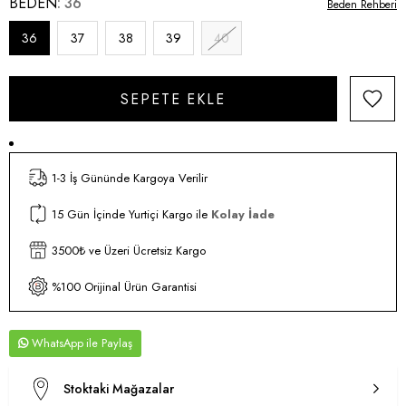
BEDEN
36
Beden Rehberi
36
37
38
39
40
1-3 İş Gününde Kargoya Verilir
15 Gün İçinde Yurtiçi Kargo ile
Kolay İade
3500₺ ve Üzeri Ücretsiz Kargo
%100 Orijinal Ürün Garantisi
WhatsApp
Stoktaki Mağazalar