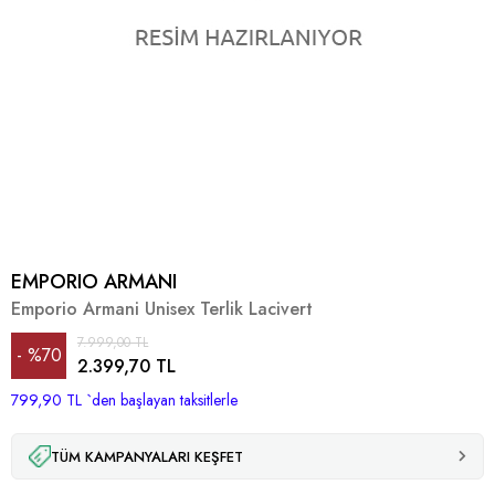
EMPORIO ARMANI
Emporio Armani Unisex Terlik Lacivert
7.999,00 TL
%
70
2.399,70 TL
799,90 TL
İndirim
`den başlayan taksitlerle
TÜM KAMPANYALARI KEŞFET