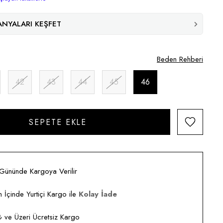
NYALARI KEŞFET
Beden Rehberi
42
43
44
45
46
 Gününde Kargoya Verilir
 İçinde Yurtiçi Kargo ile
Kolay İade
ve Üzeri Ücretsiz Kargo