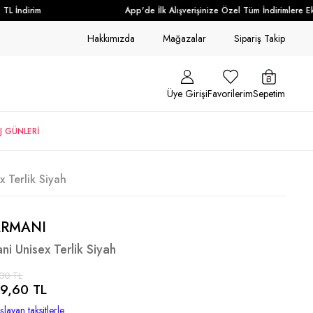
 İndirim
App'de İlk Alışverişinize Özel Tüm İndirimlere Ek 
Hakkımızda
Mağazalar
Sipariş Takip
Üye Girişi
Favorilerim
Sepetim
J GÜNLERİ
 Terlik Siyah
ARMANI
i Unisex Terlik Siyah
00 TL
9,60 TL
layan taksitlerle