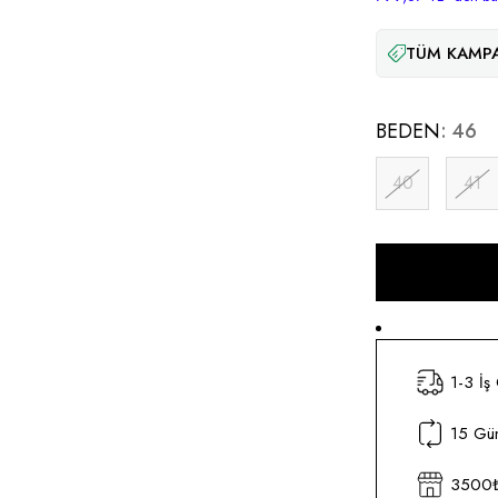
TÜM KAMPA
BEDEN
46
40
41
1-3 İş
15 Gün
3500₺ 