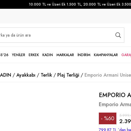
10.000 TL ve Üzeri Ek 1.500 TL, 20.000 TL ve Üzeri Ek 3.500 TL
SS'26
YENİLER
ERKEK
KADIN
MARKALAR
İNDİRİM
KAMPANYALAR
GARA
ADIN
Ayakkabı
Terlik
Plaj Terliği
Emporio Armani Unisex
EMPORIO 
Emporio Arman
5.999,
%
60
2.39
İndirim
799,87 TL
`den baş