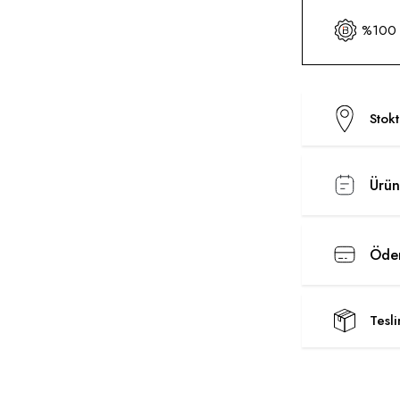
%100 O
Stok
Ürün
Ödem
Tesl