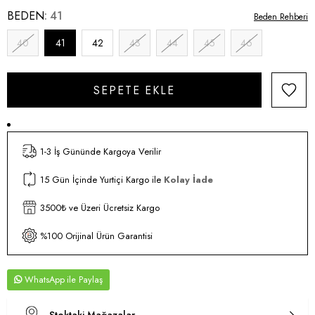
BEDEN
41
Beden Rehberi
40
41
42
43
44
45
46
1-3 İş Gününde Kargoya Verilir
15 Gün İçinde Yurtiçi Kargo ile
Kolay İade
3500₺ ve Üzeri Ücretsiz Kargo
%100 Orijinal Ürün Garantisi
WhatsApp