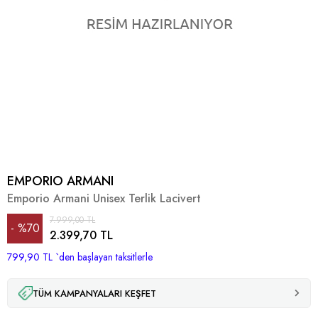
EMPORIO ARMANI
Emporio Armani Unisex Terlik Lacivert
7.999,00 TL
%
70
2.399,70 TL
799,90 TL
İndirim
`den başlayan taksitlerle
TÜM KAMPANYALARI KEŞFET