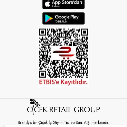
Brandy’s bir Çiçek İç Giyim Tic. ve San. A.Ş. markasıdır.