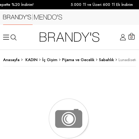
pette %20 İndirim!
5.000 Tl ve Üzeri 600 Tl Ek İndirim
Anasayfa
KADIN
İç Giyim
Pijama ve Gecelik
Sabahlık
Lunadiseta 