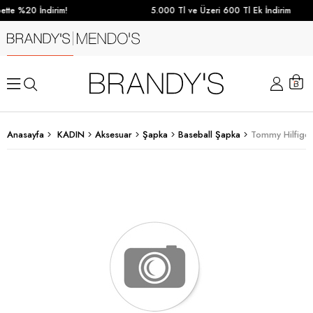
tte %20 İndirim!
5.000 Tl ve Üzeri 600 Tl Ek İndirim
Anasayfa
KADIN
Aksesuar
Şapka
Baseball Şapka
Tommy Hilfige