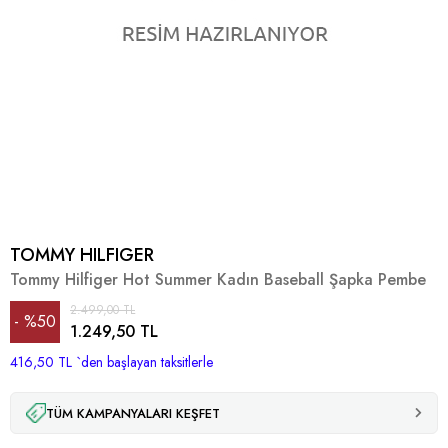
TOMMY HILFIGER
Tommy Hilfiger Hot Summer Kadın Baseball Şapka Pembe
2.499,00 TL
%
50
1.249,50 TL
416,50 TL
İndirim
`den başlayan taksitlerle
TÜM KAMPANYALARI KEŞFET