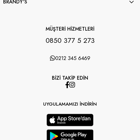
BRANDY'S
MÜŞTERİ HİZMETLERİ
0850 377 5 273
0212 345 6469
BİZİ TAKİP EDİN
UYGULAMAMIZI İNDİRİN