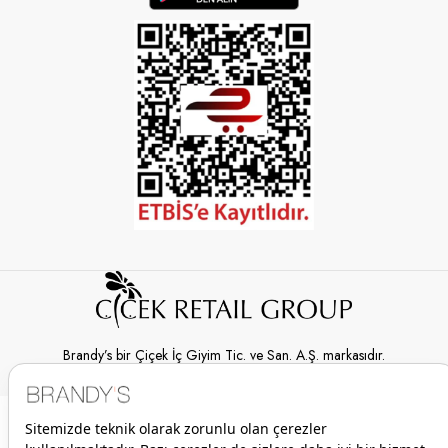
Brandy’s bir Çiçek İç Giyim Tic. ve San. A.Ş. markasıdır.
© 2026 Brandy’s | Her hakkı saklıdır.