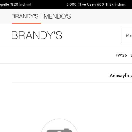
tte %20 İndirim!
5.000 Tl ve Üzeri 600 Tl Ek İndirim
FW'26
Anasayfa