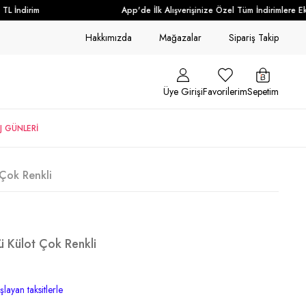
 İndirim
App'de İlk Alışverişinize Özel Tüm İndirimlere Ek 
Hakkımızda
Mağazalar
Sipariş Takip
Üye Girişi
Favorilerim
Sepetim
J GÜNLERİ
 Çok Renkli
ü Külot Çok Renkli
layan taksitlerle