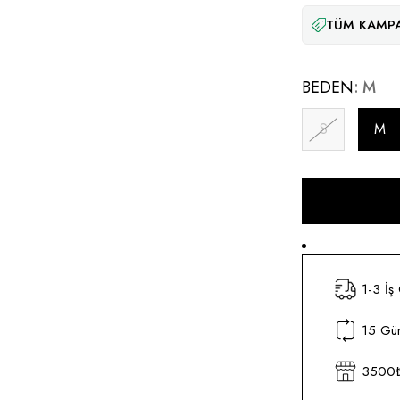
TÜM KAMPA
BEDEN
M
S
M
1-3 İş
15 Gün
3500₺ 