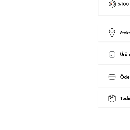
%100 O
Stok
Ürün
Ödem
Tesl