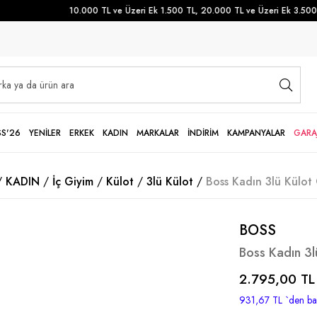
10.000 TL ve Üzeri Ek 1.500 TL, 20.000 TL ve Üzeri Ek 3.500 TL
SS'26
YENİLER
ERKEK
KADIN
MARKALAR
İNDİRİM
KAMPANYALAR
GARA
KADIN
İç Giyim
Külot
3lü Külot
Boss Kadın 3lü Külot
BOSS
Boss Kadın 3l
2.795,00 TL
931,67 TL
`den baş