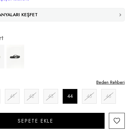
NYALARI KEŞFET
rt
Beden Rehberi
41
42
43
44
45
46