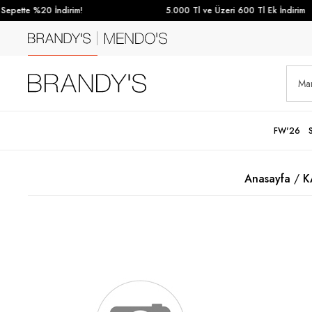
pette %20 İndirim!
5.000 Tl ve Üzeri 600 Tl Ek İndirim
FW'26
Anasayfa
K