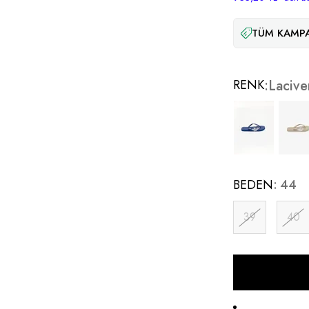
TÜM KAMPA
RENK
Lacive
BEDEN
44
39
40