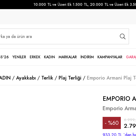
10.000 TL ve Üzeri Ek 1.500 TL, 20.000 TL ve Üzeri Ek 3.500 
SS'26
YENİLER
ERKEK
KADIN
MARKALAR
İNDİRİM
KAMPANYALAR
GARA
ADIN
Ayakkabı
Terlik
Plaj Terliği
Emporio Armani Plaj Te
EMPORIO 
Emporio Armani
6.999
%
60
2.79
İndirim
933,20 TL
`den ba