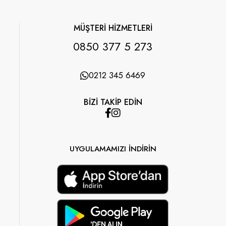
MÜŞTERİ HİZMETLERİ
0850 377 5 273
0212 345 6469
BİZİ TAKİP EDİN
UYGULAMAMIZI İNDİRİN