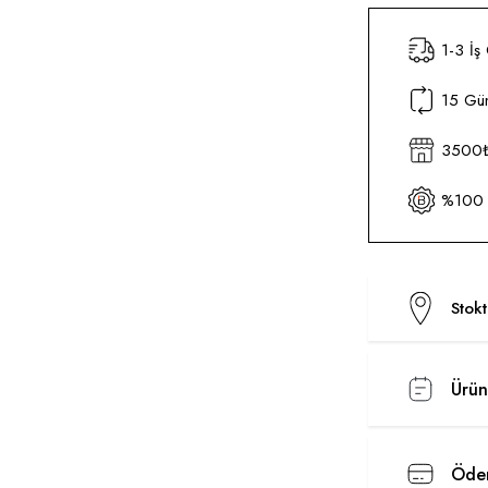
1-3 İş
15 Gün
3500₺ 
%100 O
Stok
Ürün
Ödem