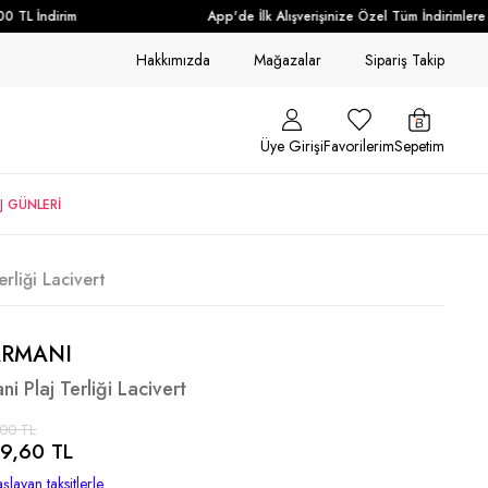
TL İndirim
App'de İlk Alışverişinize Özel Tüm İndirimlere E
Hakkımızda
Mağazalar
Sipariş Takip
Üye Girişi
Favorilerim
Sepetim
J GÜNLERİ
rliği Lacivert
ARMANI
 Plaj Terliği Lacivert
,00 TL
9,60 TL
şlayan taksitlerle